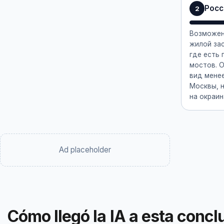
Росс
2
Возможен
жилой зас
где есть
мостов. 
вид мене
Москвы, н
на окраин
Ad placeholder
Cómo llegó la IA a esta concl