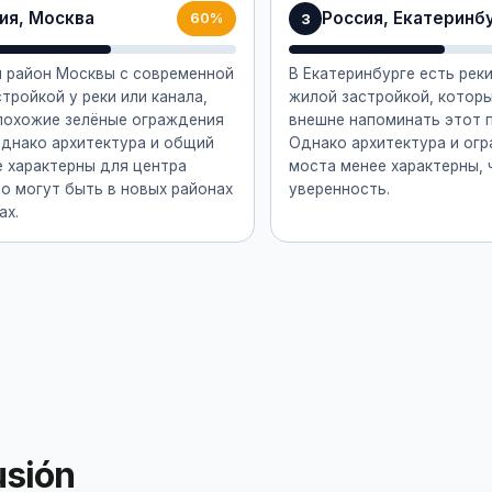
ия, Москва
Россия, Екатеринб
3
60%
 район Москвы с современной
В Екатеринбурге есть реки
тройкой у реки или канала,
жилой застройкой, котор
 похожие зелёные ограждения
внешне напоминать этот 
Однако архитектура и общий
Однако архитектура и ог
е характерны для центра
моста менее характерны, 
о могут быть в новых районах
уверенность.
ах.
usión