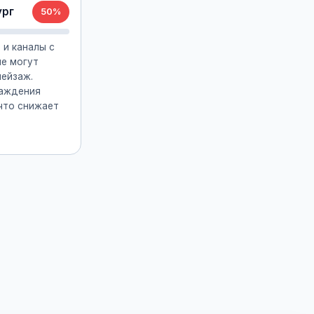
ург
50%
 и каналы с
ые могут
пейзаж.
раждения
что снижает