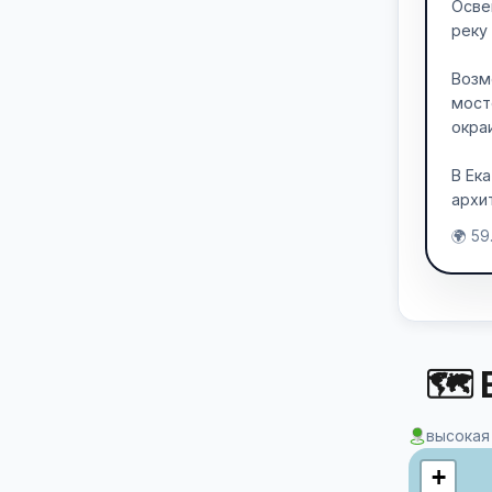
Осве
реку
Возм
мост
окра
В Ек
архи
🌍 59
🗺 
высокая
+