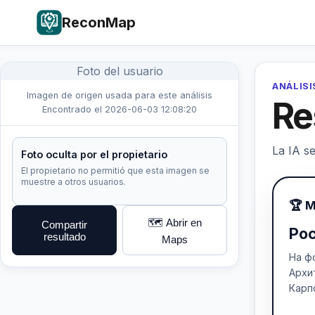
ReconMap
Foto del usuario
ANÁLISI
Imagen de origen usada para este análisis
Re
Encontrado el 2026-06-03 12:08:20
La IA se
Foto oculta por el propietario
El propietario no permitió que esta imagen se
muestre a otros usuarios.
🏆 M
🗺️ Abrir en
Compartir
Рос
resultado
Maps
На ф
Архи
Карп