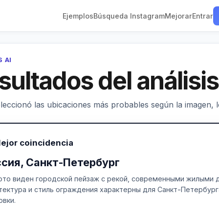
Ejemplos
Búsqueda Instagram
Mejorar
Entrar
S AI
sultados del análisis
leccionó las ubicaciones más probables según la imagen, los
ejor coincidencia
сия, Санкт-Петербург
ото виден городской пейзаж с рекой, современными жилыми 
тектура и стиль ограждения характерны для Санкт-Петербурга
овки.