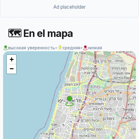
Ad placeholder
🗺 En el mapa
высокая уверенность
•
средняя
•
низкая
+
−