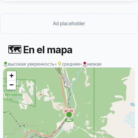
Ad placeholder
🗺 En el mapa
высокая уверенность
•
средняя
•
низкая
+
−