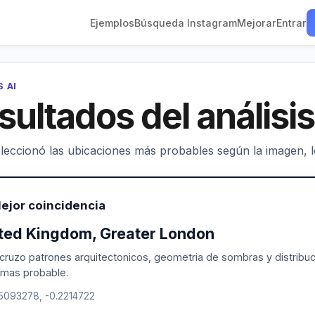
Ejemplos
Búsqueda Instagram
Mejorar
Entrar
S AI
sultados del análisis
leccionó las ubicaciones más probables según la imagen, los
ejor coincidencia
ted Kingdom, Greater London
 cruzo patrones arquitectonicos, geometria de sombras y distribuci
 mas probable.
.5093278, -0.2214722