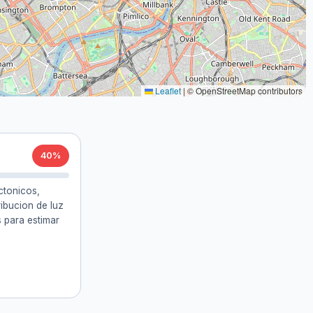
Leaflet
|
© OpenStreetMap contributors
40%
ctonicos,
ibucion de luz
s para estimar