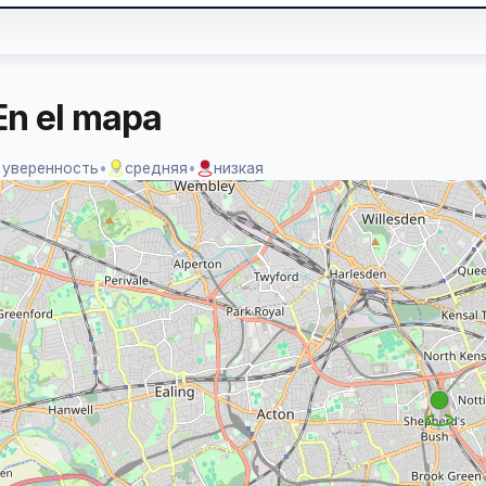
En el mapa
 уверенность
•
средняя
•
низкая