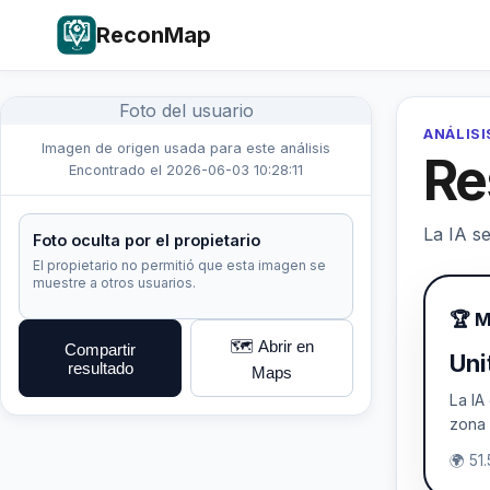
ReconMap
Foto del usuario
ANÁLISI
Imagen de origen usada para este análisis
Re
Encontrado el 2026-06-03 10:28:11
La IA se
Foto oculta por el propietario
El propietario no permitió que esta imagen se
muestre a otros usuarios.
🏆 M
🗺️ Abrir en
Compartir
Uni
resultado
Maps
La IA
zona
🌍 51