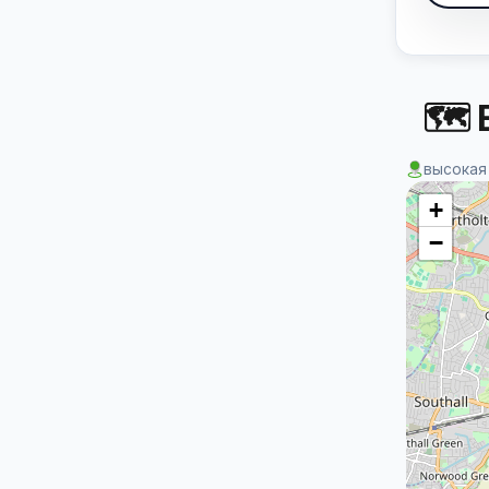
🗺 
высокая
+
−