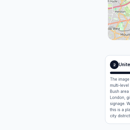
Unit
2
The image 
multi-leve
Bush area 
London, gi
signage. W
this is a p
city district