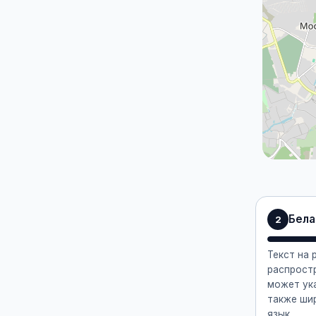
Бела
2
Текст на 
распростр
может ука
также ши
язык.