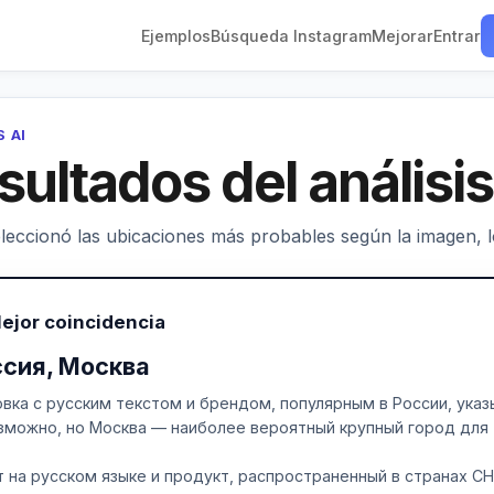
Ejemplos
Búsqueda Instagram
Mejorar
Entrar
S AI
sultados del análisis
leccionó las ubicaciones más probables según la imagen, los
ejor coincidencia
ссия, Москва
овка с русским текстом и брендом, популярным в России, ука
зможно, но Москва — наиболее вероятный крупный город для 
т на русском языке и продукт, распространенный в странах СН