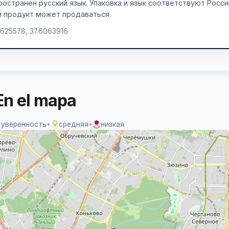
ространен русский язык. Упаковка и язык соответствуют Росси
й продукт может продаваться.
.625578, 37.6063916
En el mapa
 уверенность
•
средняя
•
низкая