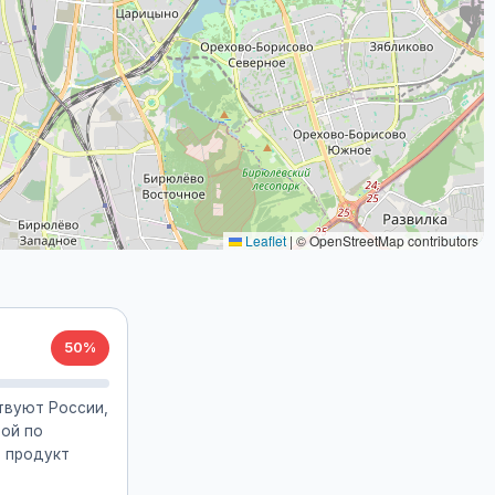
Leaflet
|
© OpenStreetMap contributors
50%
твуют России,
рой по
й продукт