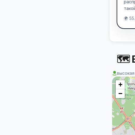
расп
тако
🌍 55
🗺 
высокая
+
−