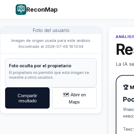
ReconMap
Foto del usuario
ANÁLISI
Imagen de origen usada para este análisis
Re
Encontrado el 2026-07-09 19:13:04
La IA se
Foto oculta por el propietario
El propietario no permitió que esta imagen se
muestre a otros usuarios.
🏆 M
🗺️ Abrir en
Compartir
Ро
resultado
Maps
Упак
нево
Текс