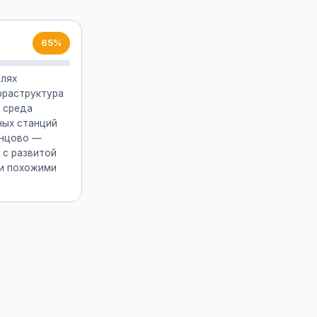
65%
блях
фраструктура
 среда
ных станций
инцово —
 с развитой
и похожими