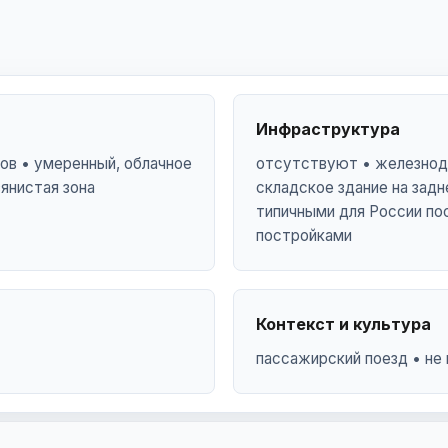
Инфраструктура
ов • умеренный, облачное
отсутствуют • железнодо
вянистая зона
складское здание на зад
типичными для России по
постройками
Контекст и культура
пассажирский поезд • не