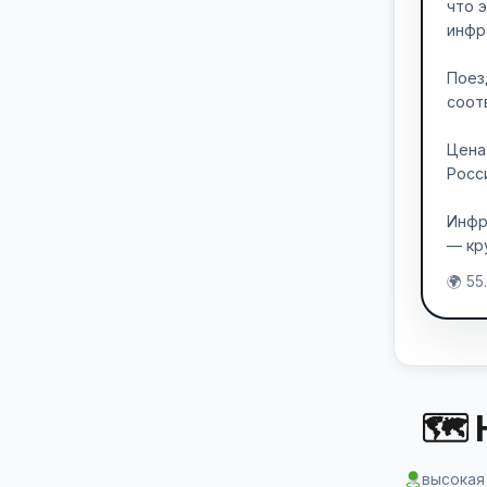
что 
инфр
Поез
соот
Цена
Росс
Инфр
— кр
🌍 55
🗺 
высокая