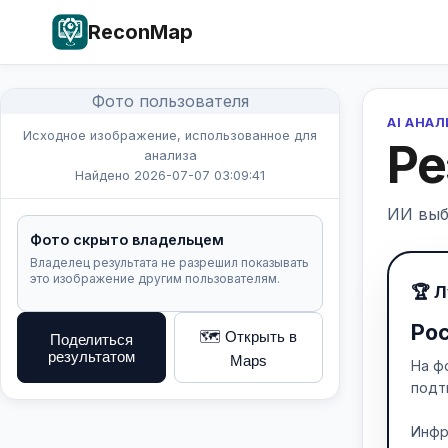
ReconMap
Фото пользователя
AI АНА
Исходное изображение, использованное для
Ре
анализа
Найдено 2026-07-07 03:09:41
ИИ выб
Фото скрыто владельцем
Владелец результата не разрешил показывать
это изображение другим пользователям.
🏆 
Ро
🗺️ Открыть в
Поделиться
результатом
Maps
На ф
подт
Инфр