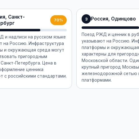
ия, Санкт-
Россия, Одинцово
3
70%
рбург
Поезд РЖД и ценник в ру
Д и надписи на русском языке
указывают на Россию. Ин
т на Россию. Инфраструктура
платформы и окружающая
ы и окружающая среда могут
характерны для пригород
твовать пригородным
Московской области. Од
Санкт-Петербурга. Цена в
крупный пригород Москвы
 оформление ценника
железнодорожной сетью 
т с российскими стандартами.
платформами.