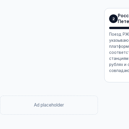
Росс
2
Пете
Поезд РЖ
указываю
платформ
соответс
станциям 
рублях и
совпадаю
Ad placeholder