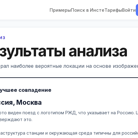
Примеры
Поиск в Инсте
Тарифы
Войти
ЛИЗ
зультаты анализа
рал наиболее вероятные локации на основе изображен
Лучшее совпадение
ссия, Москва
ото виден поезд с логотипом РЖД, что указывает на Россию. Ц
верждают это.
аструктура станции и окружающая среда типичны для россий