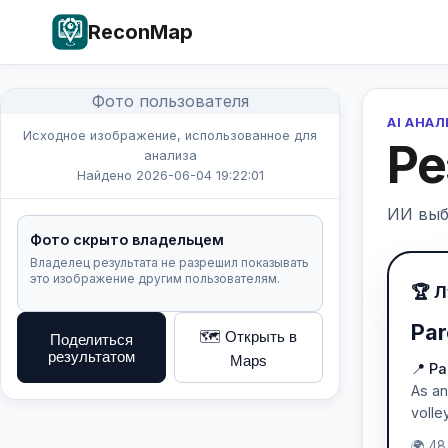
ReconMap
Фото пользователя
AI АНА
Исходное изображение, использованное для
Ре
анализа
Найдено 2026-06-04 19:22:01
ИИ выб
Фото скрыто владельцем
Владелец результата не разрешил показывать
это изображение другим пользователям.
🏆 
Par
🗺️ Открыть в
Поделиться
результатом
Maps
📍 Pa
As an
volle
🌍 48