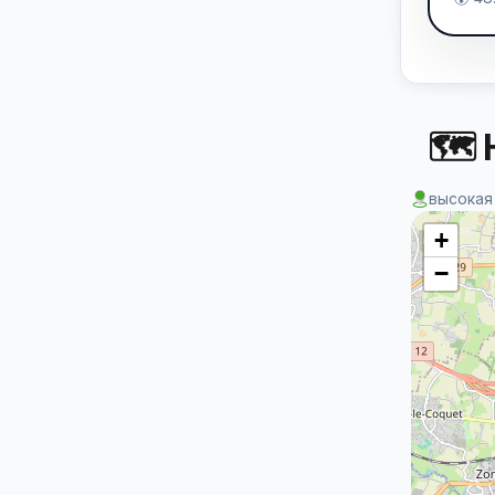
🗺 
высокая
+
−