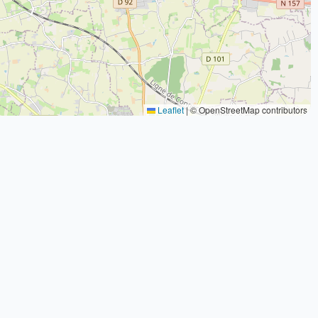
Leaflet
|
© OpenStreetMap contributors