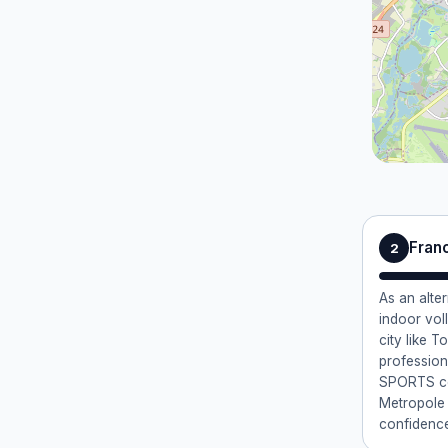
Fran
2
As an alte
indoor vol
city like 
profession
SPORTS co
Metropole 
confidence