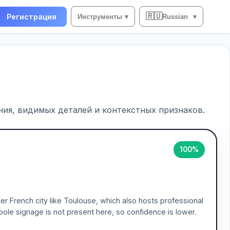
🇷🇺
Регистрация
Инструменты
▾
Russian
▾
ия, видимых деталей и контекстных признаков.
100%
her French city like Toulouse, which also hosts professional
le signage is not present here, so confidence is lower.