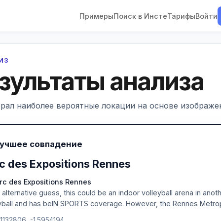
Примеры
Поиск в Инсте
Тарифы
Войти
ЛИЗ
зультаты анализа
рал наиболее вероятные локации на основе изображен
Лучшее совпадение
c des Expositions Rennes
rc des Expositions Rennes
 alternative guess, this could be an indoor volleyball arena in anot
yball and has beIN SPORTS coverage. However, the Rennes Metropo
.1132806, -1.5954194