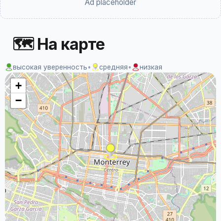
Ad placeholder
🗺 На карте
высокая уверенность
•
средняя
•
низкая
+
−