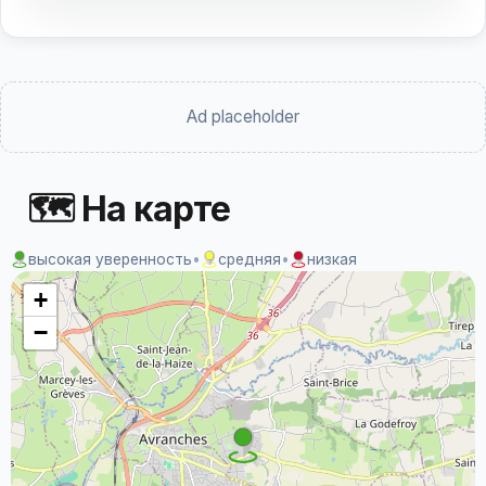
Ad placeholder
🗺 На карте
высокая уверенность
•
средняя
•
низкая
+
−