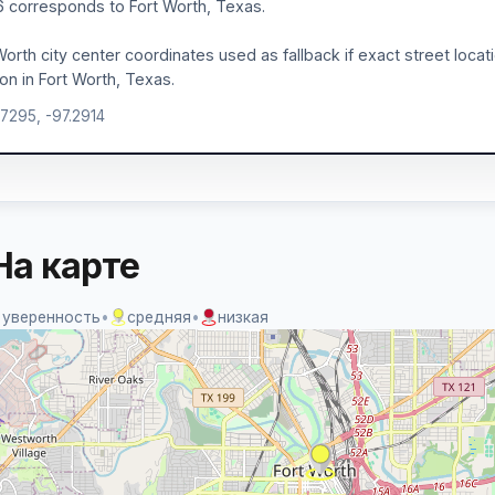
 corresponds to Fort Worth, Texas.
Worth city center coordinates used as fallback if exact street loca
ion in Fort Worth, Texas.
.7295, -97.2914
На карте
 уверенность
•
средняя
•
низкая