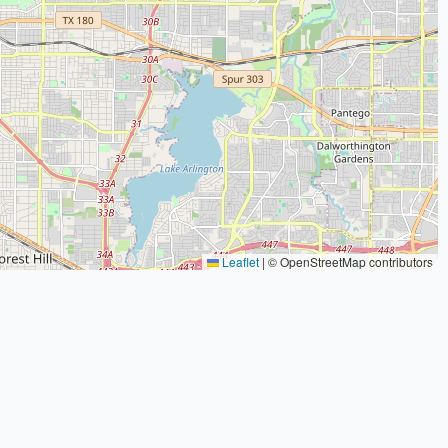
Leaflet
|
© OpenStreetMap contributors