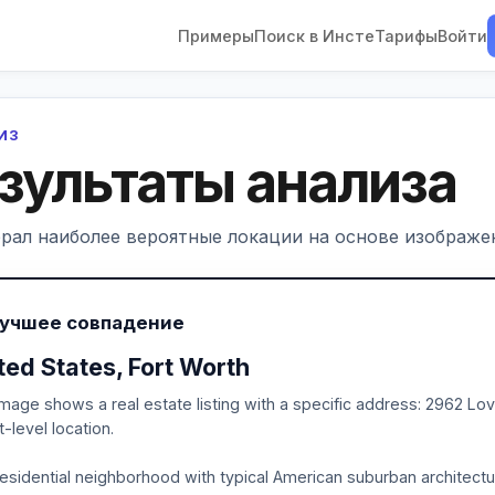
Примеры
Поиск в Инсте
Тарифы
Войти
ЛИЗ
зультаты анализа
рал наиболее вероятные локации на основе изображен
Лучшее совпадение
ted States, Fort Worth
mage shows a real estate listing with a specific address: 2962 Lov
t-level location.
esidential neighborhood with typical American suburban architectu