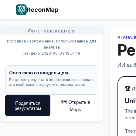
ReconMap
Фото пользователя
AI АНА
Исходное изображение, использованное для
Ре
анализа
Найдено 2026-06-03 19:51:48
ИИ выб
Фото скрыто владельцем
Владелец результата не разрешил показывать
это изображение другим пользователям.
🏆 
Uni
🗺️ Открыть в
Поделиться
результатом
Maps
The i
stree
The r