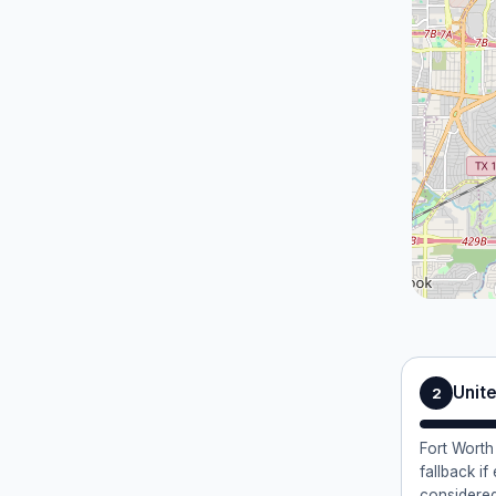
Unite
2
Fort Worth
fallback if
considered