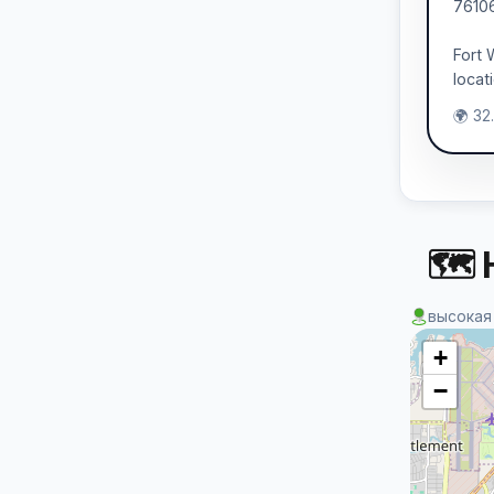
76106
Fort 
locat
🌍 32
🗺 
высокая
+
−