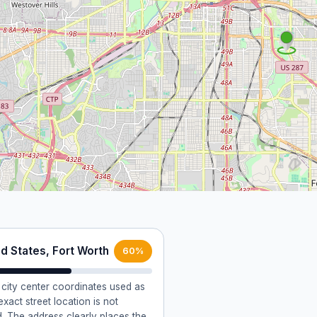
d States, Fort Worth
60%
 city center coordinates used as
 exact street location is not
. The address clearly places the