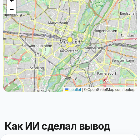
+
−
Leaflet
|
© OpenStreetMap contributors
Как ИИ сделал вывод