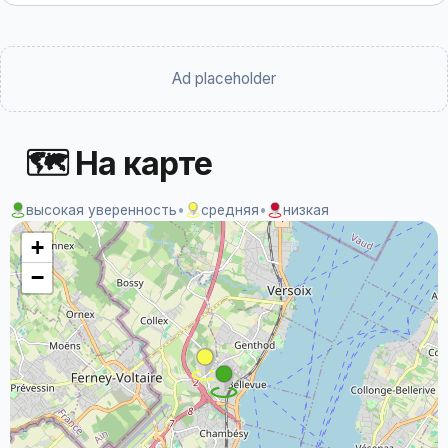
Ad placeholder
🗺 На карте
высокая уверенность
•
средняя
•
низкая
+
−