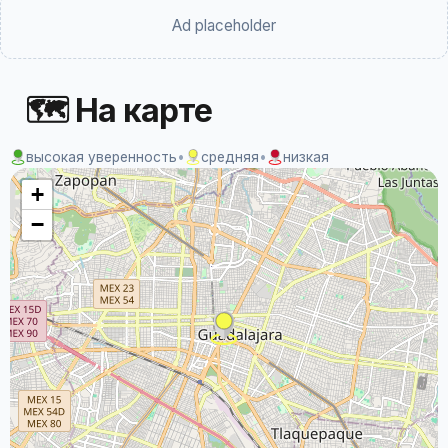
Ad placeholder
🗺 На карте
высокая уверенность
•
средняя
•
низкая
+
−