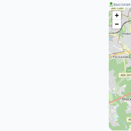
высокая
+
−