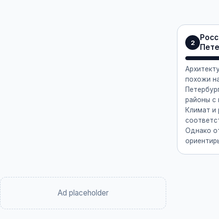
Росс
2
Пете
Архитекту
похожи н
Петербур
районы с
Климат и
соответс
Однако о
ориентиры
Ad placeholder