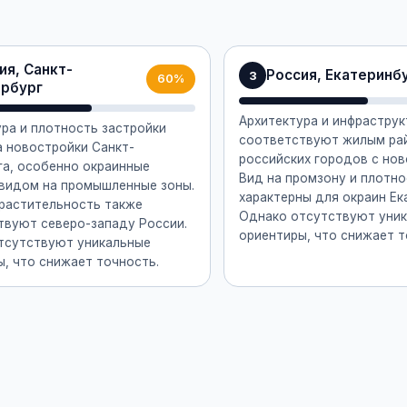
ия, Санкт-
Россия, Екатеринб
3
60%
рбург
Архитектура и инфраструк
ра и плотность застройки
соответствуют жилым ра
а новостройки Санкт-
российских городов с нов
га, особенно окраинные
Вид на промзону и плотно
 видом на промышленные зоны.
характерны для окраин Ек
 растительность также
Однако отсутствуют уни
твуют северо-западу России.
ориентиры, что снижает т
тсутствуют уникальные
, что снижает точность.