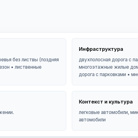
Инфраструктура
евья без листвы (поздняя
двухполосная дорога с па
езон • лиственные
многоэтажные жилые дом
дорога с парковками • м
Контекст и культура
жении.
легковые автомобили, ми
автомобили