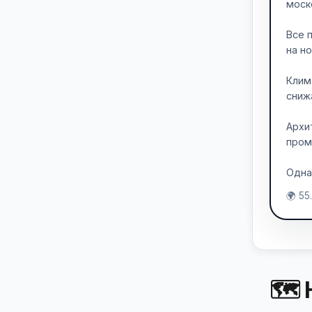
моск
Все 
на н
Клим
сниж
Архи
пром
Одна
🌍 55
🗺 