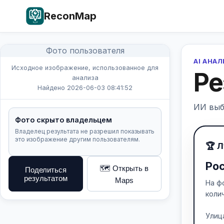
ReconMap
Фото пользователя
AI АНА
Исходное изображение, использованное для
Ре
анализа
Найдено 2026-06-03 08:41:52
ИИ выб
Фото скрыто владельцем
Владелец результата не разрешил показывать
это изображение другим пользователям.
🏆 
Ро
🗺️ Открыть в
Поделиться
результатом
Maps
На ф
коли
Улиц