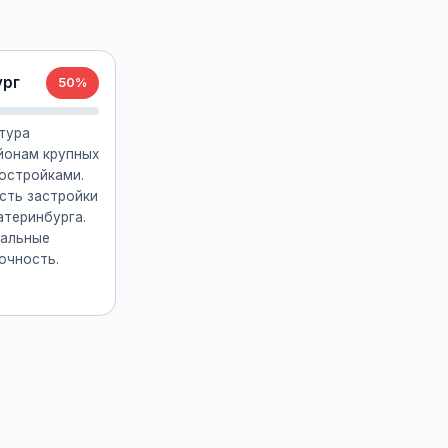
ург
50%
тура
йонам крупных
остройками.
сть застройки
атеринбурга.
кальные
очность.