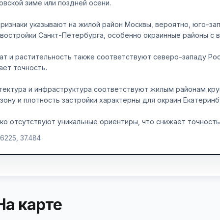
овской зиме или поздней осени.
признаки указывают на жилой район Москвы, вероятно, юго-зап
овостройки Санкт-Петербурга, особенно окраинные районы с 
ат и растительность также соответствуют северо-западу Рос
ает точность.
тектура и инфраструктура соответствуют жилым районам круп
зону и плотность застройки характерны для окраин Екатеринб
ко отсутствуют уникальные ориентиры, что снижает точность
.6225, 37.484
На карте