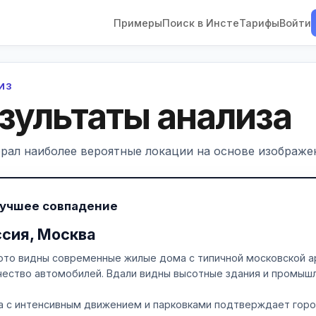
Примеры
Поиск в Инсте
Тарифы
Войти
ЛИЗ
зультаты анализа
рал наиболее вероятные локации на основе изображен
Лучшее совпадение
ссия, Москва
ото видны современные жилые дома с типичной московской ар
чество автомобилей. Вдали видны высотные здания и промышл
а с интенсивным движением и парковками подтверждает горо