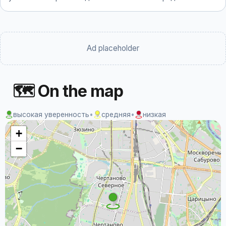
Ad placeholder
🗺 On the map
высокая уверенность
•
средняя
•
низкая
+
−