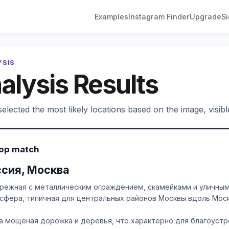
Examples
Instagram Finder
Upgrade
Si
YSIS
alysis Results
elected the most likely locations based on the image, visibl
Top match
ссия, Москва
режная с металлическим ограждением, скамейками и уличным
сфера, типичная для центральных районов Москвы вдоль Мос
а мощеная дорожка и деревья, что характерно для благоустр