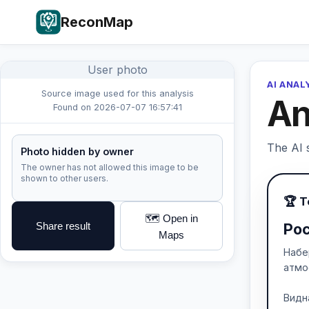
ReconMap
User photo
AI ANAL
Source image used for this analysis
An
Found on 2026-07-07 16:57:41
The AI s
Photo hidden by owner
The owner has not allowed this image to be
shown to other users.
🏆 
🗺️ Open in
Share result
Ро
Maps
Набе
атмо
Видн