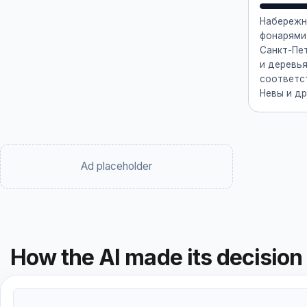
Набережн
фонарями 
Санкт-Пе
и деревь
соответс
Невы и др
Ad placeholder
How the AI made its decision