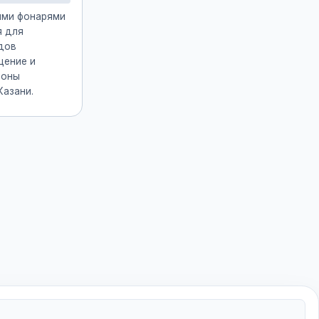
ими фонарями
я для
дов
щение и
зоны
азани.