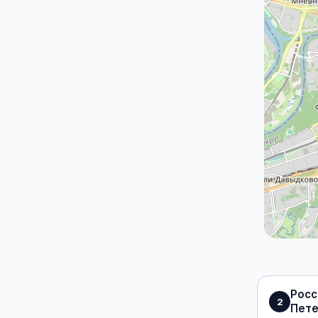
Росс
2
Пете