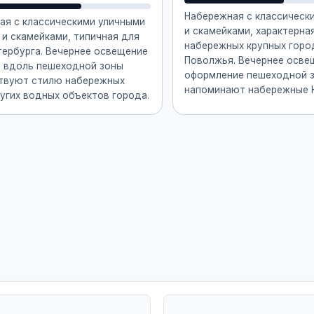
Набережная с классическ
ая с классическими уличными
и скамейками, характерна
и скамейками, типичная для
набережных крупных горо
тербурга. Вечернее освещение
Поволжья. Вечернее осве
я вдоль пешеходной зоны
оформление пешеходной 
твуют стилю набережных
напоминают набережные К
угих водных объектов города.