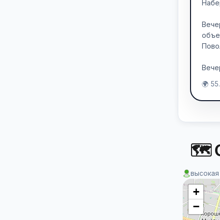
Набе
Вече
объе
Пово
Вече
🌍 55
🗺 
высокая
+
−