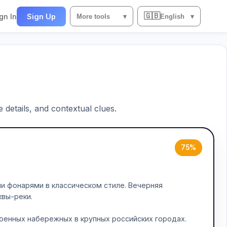
🇬🇧
gn In
Sign Up
More tools
▾
English
▾
e details, and contextual clues.
75%
и фонарями в классическом стиле. Вечерняя
квы-реки.
оенных набережных в крупных российских городах.