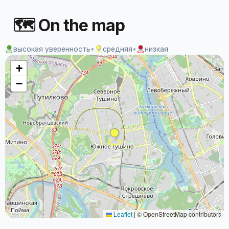
🗺 On the map
высокая уверенность
•
средняя
•
низкая
+
−
Leaflet
|
© OpenStreetMap contributors