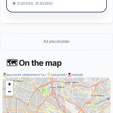
🌍 31.951569, 35.923962
Ad placeholder
🗺 On the map
высокая уверенность
•
средняя
•
низкая
+
−