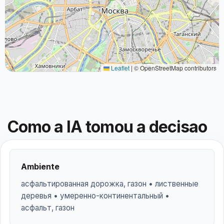
Leaflet
|
© OpenStreetMap contributors
Como a IA tomou a decisao
Ambiente
асфальтированная дорожка, газон • лиственные
деревья • умеренно-континентальный •
асфальт, газон