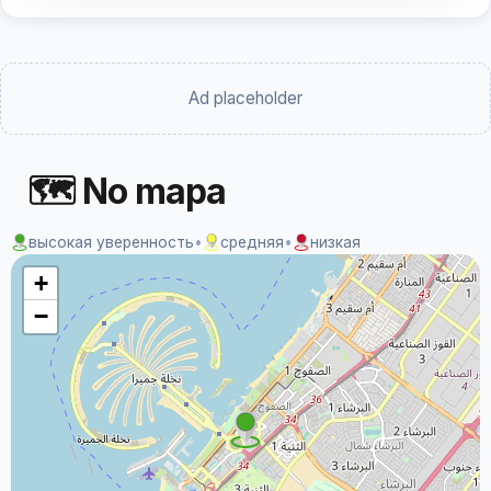
Ad placeholder
🗺 No mapa
высокая уверенность
•
средняя
•
низкая
+
−