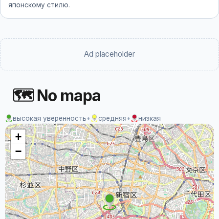
японскому стилю.
Ad placeholder
🗺 No mapa
высокая уверенность
•
средняя
•
низкая
+
−