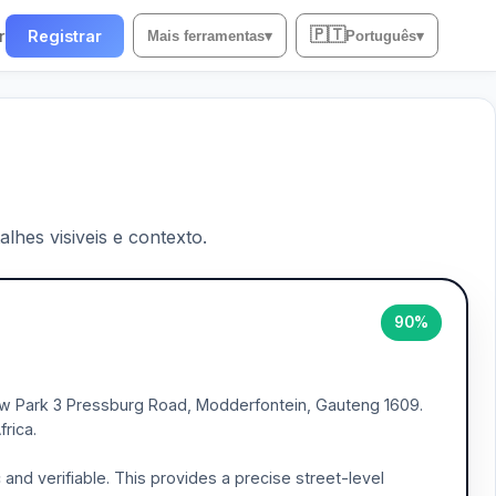
🇵🇹
r
Registrar
Mais ferramentas
▾
Português
▾
lhes visiveis e contexto.
90%
w Park 3 Pressburg Road, Modderfontein, Gauteng 1609.
rica.
nd verifiable. This provides a precise street-level