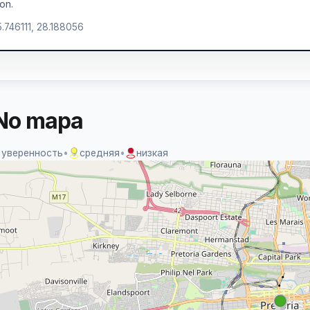
ion.
5.746111, 28.188056
No mapa
 уверенность
•
средняя
•
низкая