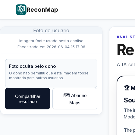
ReconMap
Foto do usuario
ANALISE
Imagem fonte usada nesta analise
Re
Encontrado em 2026-06-04 15:17:06
A IA se
Foto oculta pelo dono
O dono nao permitiu que esta imagem fosse
mostrada para outros usuarios.
🏆 
🗺️ Abrir no
Compartilhar
Sou
resultado
Maps
The i
Modde
The p