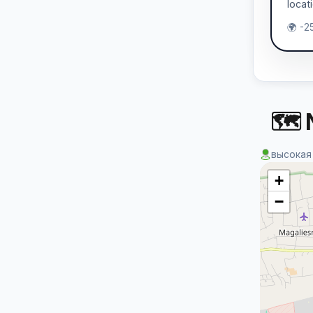
locat
🌍 -2
🗺 
высокая
+
−