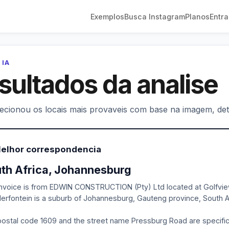
Exemplos
Busca Instagram
Planos
Entra
 IA
sultados da analise
lecionou os locais mais provaveis com base na imagem, deta
Melhor correspondencia
th Africa, Johannesburg
nvoice is from EDWIN CONSTRUCTION (Pty) Ltd located at Golfvie
rfontein is a suburb of Johannesburg, Gauteng province, South Af
ostal code 1609 and the street name Pressburg Road are specific a