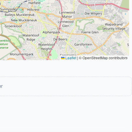
Leaflet
|
© OpenStreetMap contributors
er