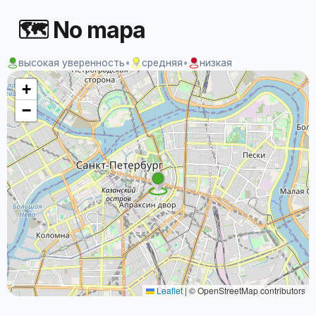
🗺 No mapa
высокая уверенность
•
средняя
•
низкая
+
−
Leaflet
|
© OpenStreetMap contributors