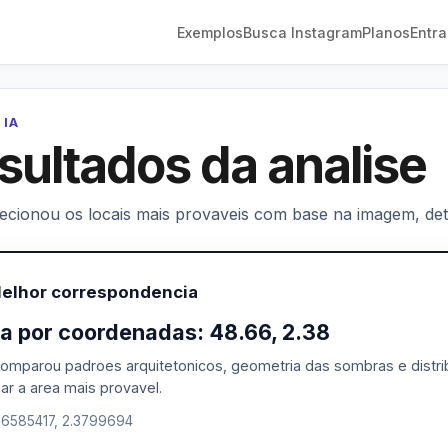
Exemplos
Busca Instagram
Planos
Entra
 IA
sultados da analise
lecionou os locais mais provaveis com base na imagem, deta
Melhor correspondencia
a por coordenadas: 48.66, 2.38
comparou padroes arquitetonicos, geometria das sombras e distrib
ar a area mais provavel.
.6585417, 2.3799694