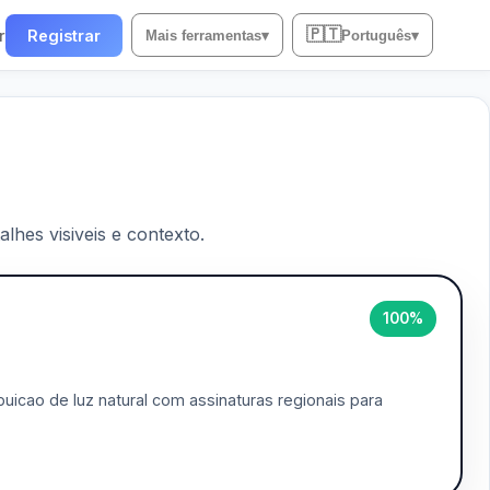
🇵🇹
r
Registrar
Mais ferramentas
▾
Português
▾
lhes visiveis e contexto.
100%
uicao de luz natural com assinaturas regionais para