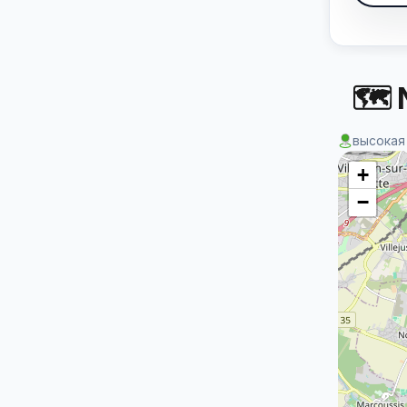
🗺 
высокая
+
−