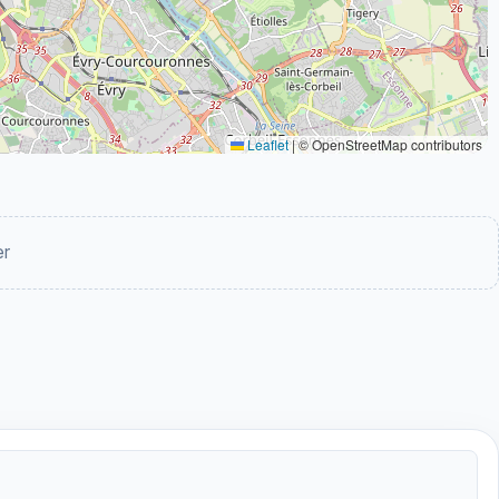
Leaflet
|
© OpenStreetMap contributors
er