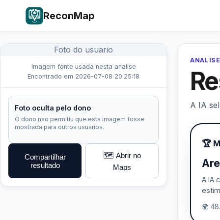
ReconMap
Foto do usuario
ANALISE
Imagem fonte usada nesta analise
Re
Encontrado em 2026-07-08 20:25:18
A IA se
Foto oculta pelo dono
O dono nao permitiu que esta imagem fosse
mostrada para outros usuarios.
🏆 
🗺️ Abrir no
Compartilhar
Are
resultado
Maps
A IA 
estim
🌍 48