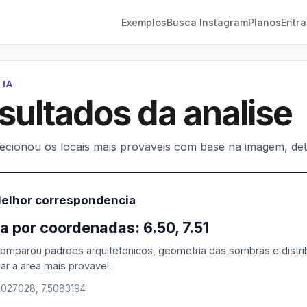
Exemplos
Busca Instagram
Planos
Entra
 IA
sultados da analise
lecionou os locais mais provaveis com base na imagem, deta
Melhor correspondencia
a por coordenadas: 6.50, 7.51
comparou padroes arquitetonicos, geometria das sombras e distrib
ar a area mais provavel.
5027028, 7.5083194