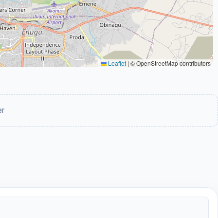
Leaflet
|
© OpenStreetMap contributors
er