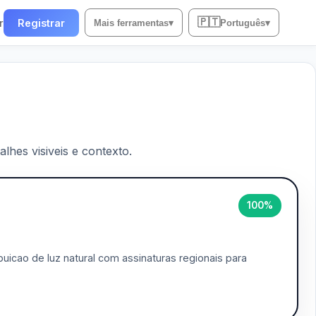
🇵🇹
r
Registrar
Mais ferramentas
▾
Português
▾
lhes visiveis e contexto.
100%
uicao de luz natural com assinaturas regionais para