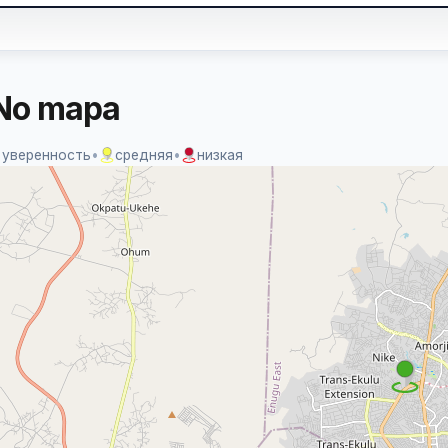
No mapa
 уверенность
•
средняя
•
низкая