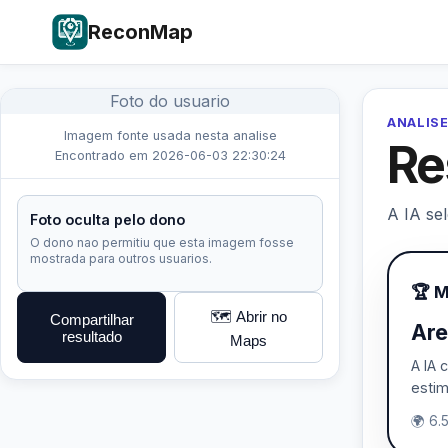
ReconMap
Foto do usuario
ANALISE
Imagem fonte usada nesta analise
Re
Encontrado em 2026-06-03 22:30:24
A IA se
Foto oculta pelo dono
O dono nao permitiu que esta imagem fosse
mostrada para outros usuarios.
🏆 
🗺️ Abrir no
Compartilhar
Are
resultado
Maps
A IA 
estim
🌍 6.