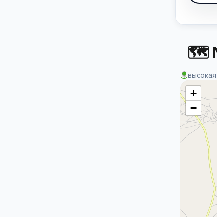
🗺 
высокая
+
−