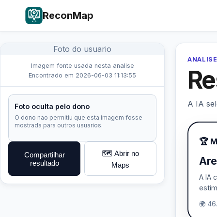
ReconMap
Foto do usuario
ANALISE
Imagem fonte usada nesta analise
Re
Encontrado em 2026-06-03 11:13:55
A IA se
Foto oculta pelo dono
O dono nao permitiu que esta imagem fosse
mostrada para outros usuarios.
🏆 
🗺️ Abrir no
Compartilhar
Are
resultado
Maps
A IA 
estim
🌍 46