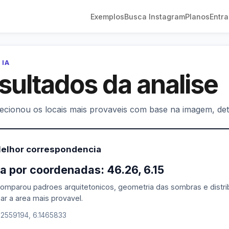
Exemplos
Busca Instagram
Planos
Entra
 IA
sultados da analise
lecionou os locais mais provaveis com base na imagem, deta
Melhor correspondencia
a por coordenadas: 46.26, 6.15
comparou padroes arquitetonicos, geometria das sombras e distrib
ar a area mais provavel.
.2559194, 6.1465833