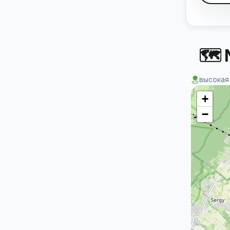
🗺 
высокая
+
−