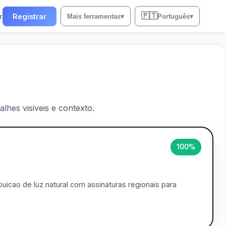
🇵🇹
r
Registrar
Mais ferramentas
▾
Português
▾
lhes visiveis e contexto.
100%
uicao de luz natural com assinaturas regionais para