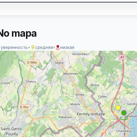
No mapa
 уверенность
•
средняя
•
низкая