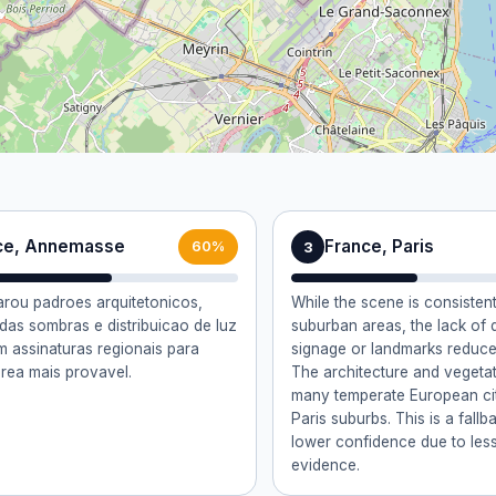
ce, Annemasse
France, Paris
3
60%
rou padroes arquitetonicos,
While the scene is consisten
das sombras e distribuicao de luz
suburban areas, the lack of d
m assinaturas regionais para
signage or landmarks reduce
area mais provavel.
The architecture and vegetat
many temperate European cit
Paris suburbs. This is a fall
lower confidence due to less
evidence.