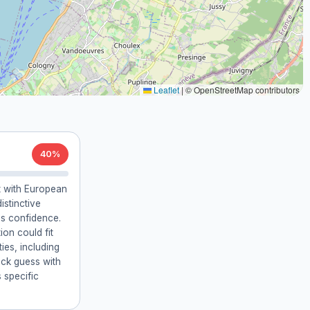
Leaflet
|
© OpenStreetMap contributors
40%
t with European
istinctive
s confidence.
ion could fit
ies, including
back guess with
 specific