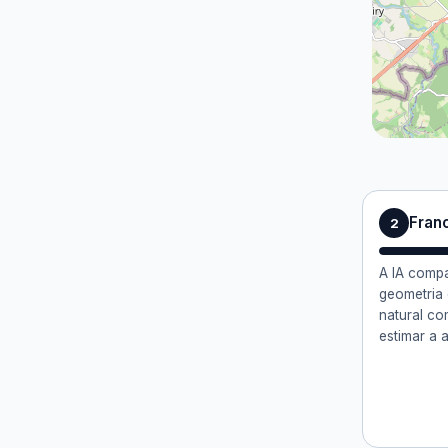
Fran
2
A IA compa
geometria 
natural co
estimar a 