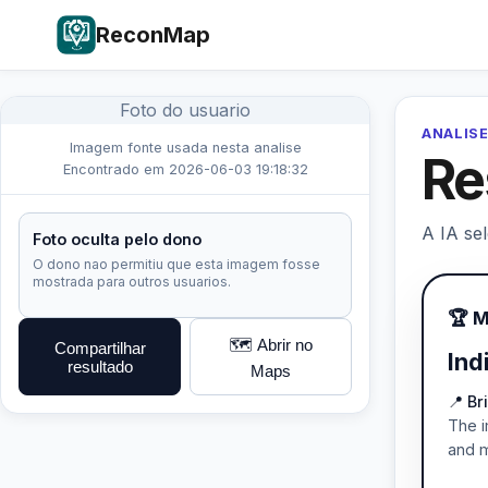
ReconMap
Foto do usuario
ANALISE
Imagem fonte usada nesta analise
Re
Encontrado em 2026-06-03 19:18:32
A IA se
Foto oculta pelo dono
O dono nao permitiu que esta imagem fosse
mostrada para outros usuarios.
🏆 
🗺️ Abrir no
Compartilhar
Ind
resultado
Maps
📍 B
The i
and m