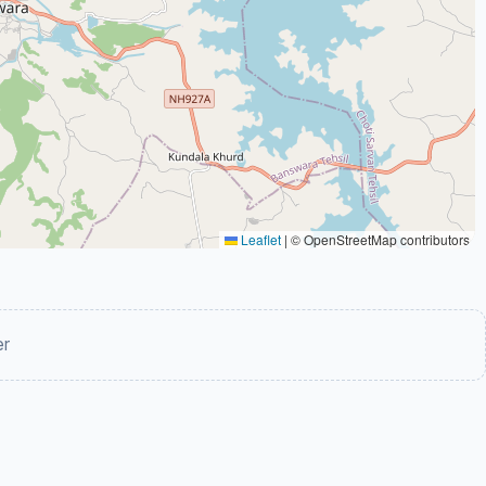
Leaflet
|
© OpenStreetMap contributors
er