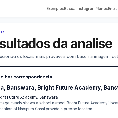
Exemplos
Busca Instagram
Planos
Entra
 IA
sultados da analise
lecionou os locais mais provaveis com base na imagem, deta
Melhor correspondencia
ia, Banswara, Bright Future Academy, Ban
right Future Academy, Banswara
mage clearly shows a school named 'Bright Future Academy' locat
ention of Nabipura Canal provide a precise location.