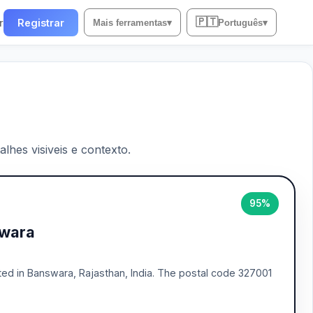
🇵🇹
r
Registrar
Mais ferramentas
▾
Português
▾
lhes visiveis e contexto.
95%
swara
ed in Banswara, Rajasthan, India. The postal code 327001