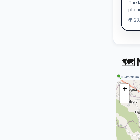
The l
phone
🌍 23
🗺 
высокая
+
−