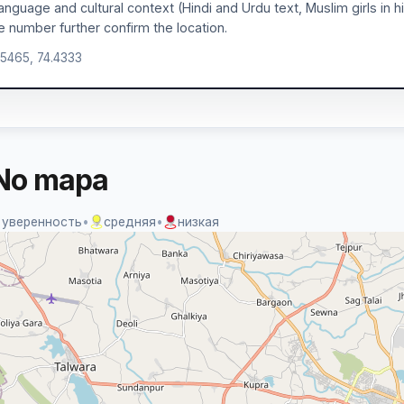
anguage and cultural context (Hindi and Urdu text, Muslim girls in 
 number further confirm the location.
.5465, 74.4333
No mapa
 уверенность
•
средняя
•
низкая