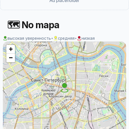
Ad placeholder
🗺 No mapa
высокая уверенность
•
средняя
•
низкая
+
−