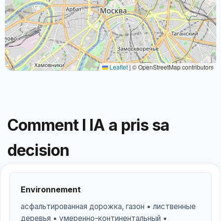
Leaflet
|
© OpenStreetMap contributors
Comment l IA a pris sa
decision
Environnement
асфальтированная дорожка, газон • лиственные
деревья • умеренно-континентальный •