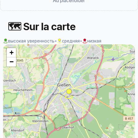
Ad placeholder
🗺 Sur la carte
высокая уверенность
•
средняя
•
низкая
+
−