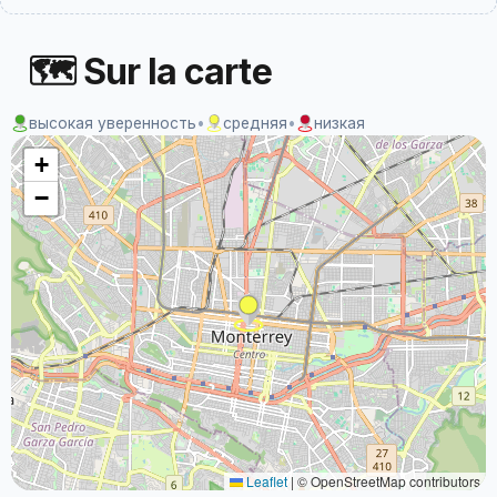
🗺 Sur la carte
высокая уверенность
•
средняя
•
низкая
+
−
Leaflet
|
© OpenStreetMap contributors