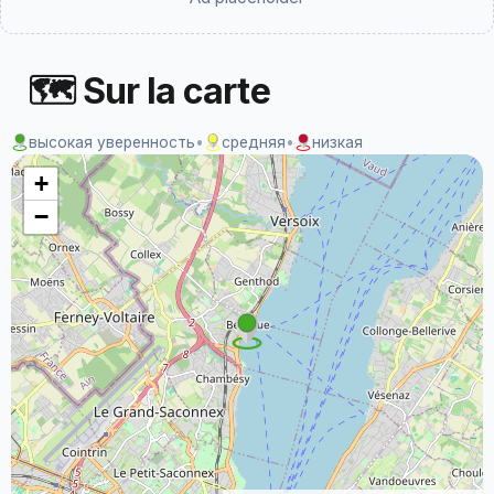
🗺 Sur la carte
высокая уверенность
•
средняя
•
низкая
+
−