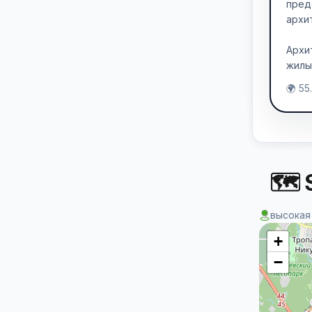
пред
архи
Архи
жилы
🌍 55
🗺 S
высокая
+
−