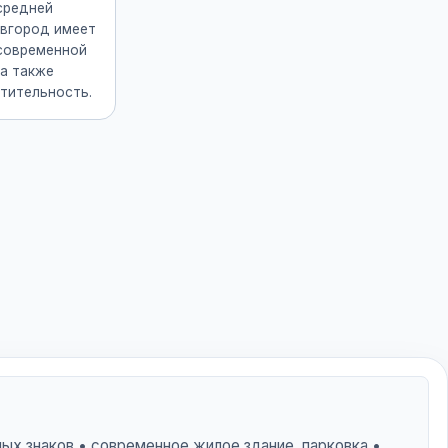
средней
овгород имеет
современной
 а также
тительность.
ых знаков • современное жилое здание, парковка •