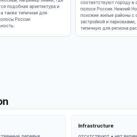
Москвы, например Химки, где
соответствуют городу в 
тся подобная архитектура и
полосе России. Нижний Н
 а также типичная для
похожие жилые районы с 
полосы России
застройкой и парковками,
ьность.
типичную для региона рас
on
Infrastructure
ственные деревья
отсутствуют • нет видим