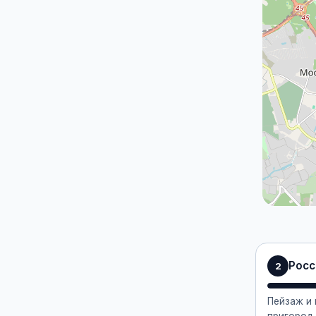
Росс
2
Пейзаж и