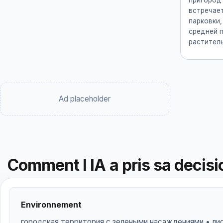
пригород 
встречае
парковки,
средней 
растител
Ad placeholder
Comment l IA a pris sa decisi
Environnement
городская территория с зелеными насаждениями • ли