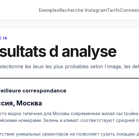
Exemples
Recherche Instagram
Tarifs
Connexi
 IA
sultats d analyse
electionne les lieux les plus probables selon l image, les deta
Meilleure correspondance
ссия, Москва
ото видна типичная для Москвы современная жилая застройка 
ийскими номерами. Зелень и климат соответствуют средней п
тствие уникальных ориентиров не позволяет сузить локацию д