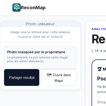
ReconMap
Photo utilisateur
ANALYSE
Image source utilisee pour cette analyse
Re
Trouve le 2026-06-01 13:04:33
L IA a s
Photo masquee par le proprietaire
Le proprietaire n a pas autorise cette image
pour les autres utilisateurs.
🏆 
🗺️ Ouvrir dans
Partager resultat
Ро
Maps
На ф
росс
Отсу