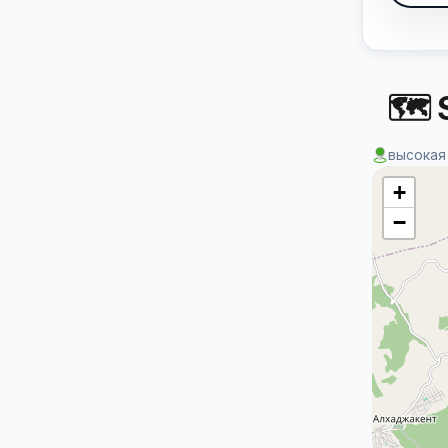
🗺 S
высокая
+
−