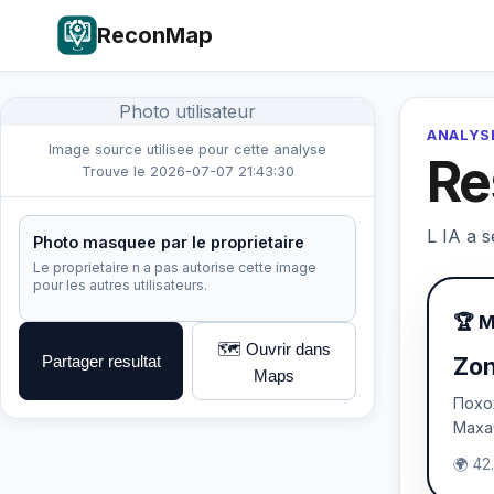
ReconMap
Photo utilisateur
ANALYSE
Image source utilisee pour cette analyse
Re
Trouve le 2026-07-07 21:43:30
L IA a s
Photo masquee par le proprietaire
Le proprietaire n a pas autorise cette image
pour les autres utilisateurs.
🏆 
🗺️ Ouvrir dans
Partager resultat
Zon
Maps
Похо
Маха
🌍 42