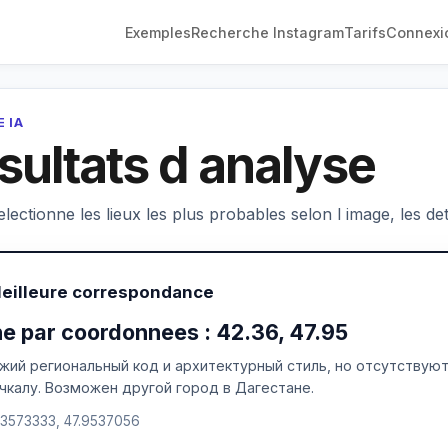
Exemples
Recherche Instagram
Tarifs
Connexi
 IA
sultats d analyse
electionne les lieux les plus probables selon l image, les deta
Meilleure correspondance
e par coordonnees : 42.36, 47.95
жий региональный код и архитектурный стиль, но отсутствуют
чкалу. Возможен другой город в Дагестане.
.3573333, 47.9537056