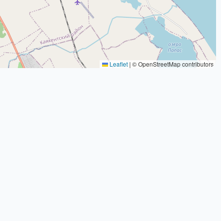
Leaflet
|
© OpenStreetMap contributors