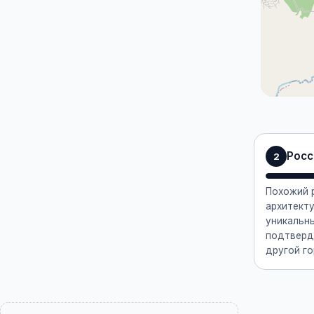
Росс
2
Похожий 
архитект
уникальны
подтверд
другой го