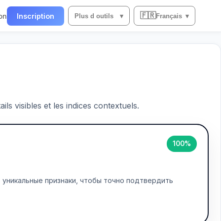
🇫🇷
on
Inscription
Plus d outils
▾
Français
▾
ils visibles et les indices contextuels.
100%
 уникальные признаки, чтобы точно подтвердить