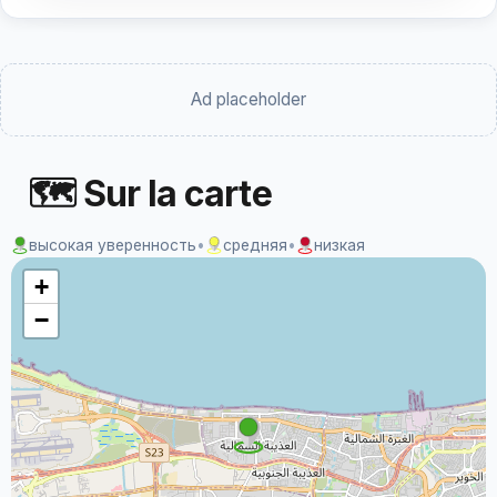
Ad placeholder
🗺 Sur la carte
высокая уверенность
•
средняя
•
низкая
+
−