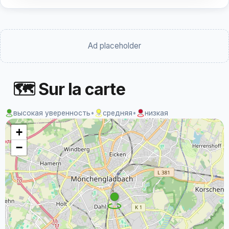
Ad placeholder
🗺 Sur la carte
высокая уверенность
•
средняя
•
низкая
+
−