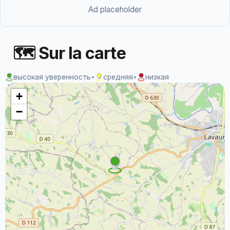
Ad placeholder
🗺 Sur la carte
высокая уверенность
•
средняя
•
низкая
+
−