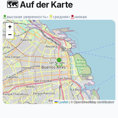
🗺 Auf der Karte
высокая уверенность
•
средняя
•
низкая
+
−
Leaflet
|
© OpenStreetMap contributors