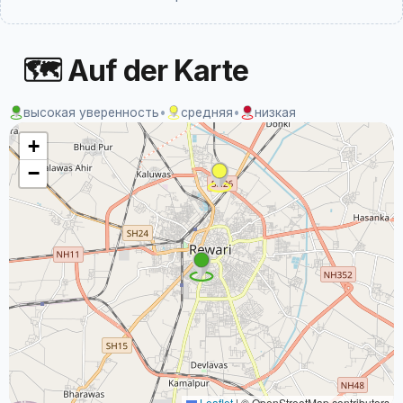
🗺 Auf der Karte
высокая уверенность
•
средняя
•
низкая
+
−
Leaflet
|
© OpenStreetMap contributors