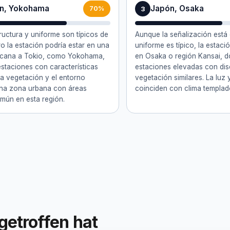
n, Yokohama
Japón, Osaka
3
70%
tructura y uniforme son típicos de
Aunque la señalización está 
o la estación podría estar en una
uniforme es típico, la estaci
rcana a Tokio, como Yokohama,
en Osaka o región Kansai, d
estaciones con características
estaciones elevadas con di
 La vegetación y el entorno
vegetación similares. La luz
una zona urbana con áreas
coinciden con clima templado
mún en esta región.
getroffen hat