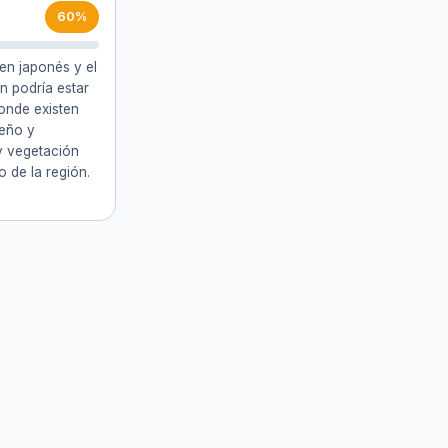
60%
en japonés y el
ón podría estar
onde existen
seño y
 y vegetación
 de la región.