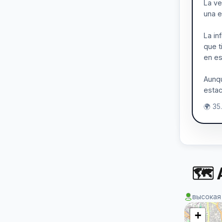
La ve
una e
La in
que t
en es
Aunqu
estac
🌍 35
🗺 
высокая
+