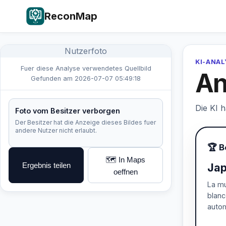
ReconMap
Nutzerfoto
KI-ANA
Fuer diese Analyse verwendetes Quellbild
An
Gefunden am 2026-07-07 05:49:18
Die KI 
Foto vom Besitzer verborgen
Der Besitzer hat die Anzeige dieses Bildes fuer
andere Nutzer nicht erlaubt.
🏆 B
🗺️ In Maps
Ergebnis teilen
Jap
oeffnen
La mu
blanc
autom