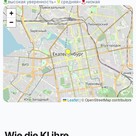
высокая уверенность
•
средняя
•
низкая
+
−
Leaflet
|
© OpenStreetMap contributors
Wie die KI ihre