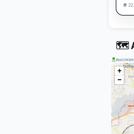
🌍 22
🗺 
высокая
+
−