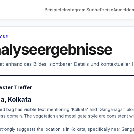
Beispiele
Instagram Suche
Preise
Anmelde
LYSE
alyseergebnisse
hat anhand des Bildes, sichtbarer Details und kontextueller
ester Treffer
ia, Kolkata
ed bag has visible text mentioning 'Kolkata' and 'Ganganagar' alo
ss domain. The vegetation and metal gate style are consistent with
strongly suggests the location is in Kolkata, specifically near Gang