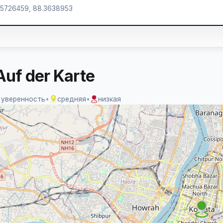
.5726459, 88.3638953
Auf der Karte
 уверенность
•
средняя
•
низкая