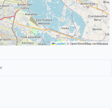
Leaflet
|
© OpenStreetMap contributors
er