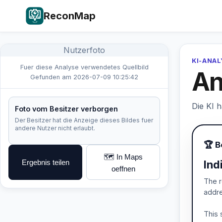
ReconMap
Nutzerfoto
KI-ANA
Fuer diese Analyse verwendetes Quellbild
An
Gefunden am 2026-07-09 10:25:42
Die KI 
Foto vom Besitzer verborgen
Der Besitzer hat die Anzeige dieses Bildes fuer
andere Nutzer nicht erlaubt.
🏆 B
🗺️ In Maps
Ergebnis teilen
Ind
oeffnen
The r
addre
This 