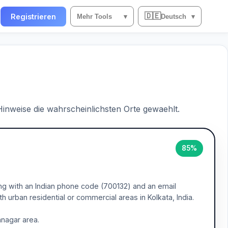
🇩🇪
n
Registrieren
Mehr Tools
▾
Deutsch
▾
 Hinweise die wahrscheinlichsten Orte gewaehlt.
85%
ng with an Indian phone code (700132) and an email
 urban residential or commercial areas in Kolkata, India.
anagar area.