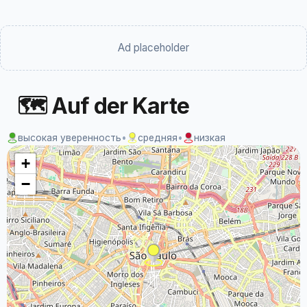
Ad placeholder
🗺 Auf der Karte
высокая уверенность
•
средняя
•
низкая
+
−