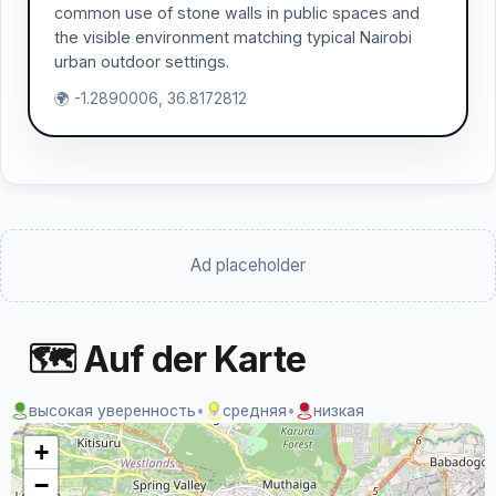
common use of stone walls in public spaces and
the visible environment matching typical Nairobi
urban outdoor settings.
🌍 -1.2890006, 36.8172812
Ad placeholder
🗺 Auf der Karte
высокая уверенность
•
средняя
•
низкая
+
−