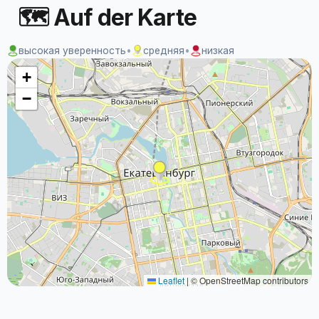
🗺 Auf der Karte
высокая уверенность
•
средняя
•
низкая
+
−
Leaflet
|
© OpenStreetMap contributors